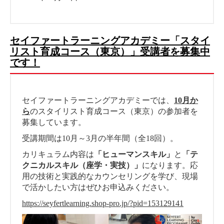
セイファートラーニングアカデミー「スタイ
リスト育成コース（東京）」受講者を募集中
です！
セイファートラーニングアカデミーでは、
10月か
ら
のスタイリスト育成コース（東京）の参加者を
募集しています。
受講期間は10月～3月の半年間（全18回）。
カリキュラム内容は
「ヒューマンスキル」
と
「テ
クニカルスキル（座学・実技）」
になります。応
用の技術と実践的なカウンセリングを学び、現場
で活かしたい方はぜひお申込みください。
https://seyfertlearning.shop-pro.jp/?pid=153129141