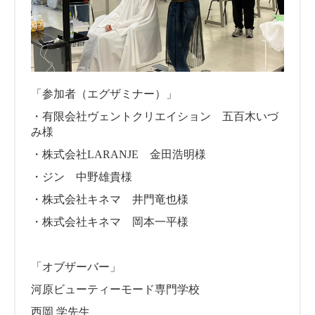
「参加者（エグザミナー）」
・有限会社ヴェントクリエイション 五百木いづ
み様
・株式会社LARANJE 金田浩明様
・ジン 中野雄貴様
・株式会社キネマ 井門竜也様
・株式会社キネマ 岡本一平様
「オブザーバー」
河原ビューティーモード専門学校
西岡 学先生