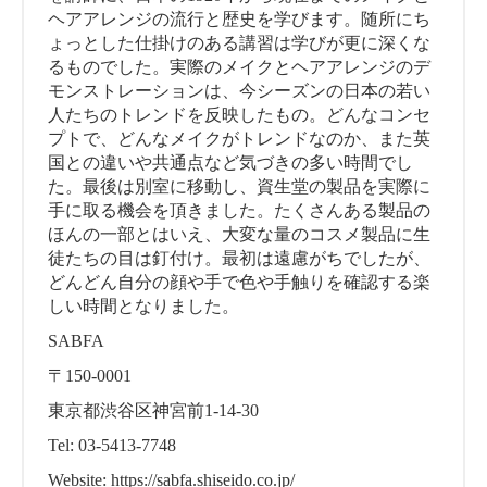
ヘアアレンジの流行と歴史を学びます。随所にち
ょっとした仕掛けのある講習は学びが更に深くな
るものでした。実際のメイクとヘアアレンジのデ
モンストレーションは、今シーズンの日本の若い
人たちのトレンドを反映したもの。どんなコンセ
プトで、どんなメイクがトレンドなのか、また英
国との違いや共通点など気づきの多い時間でし
た。最後は別室に移動し、資生堂の製品を実際に
手に取る機会を頂きました。たくさんある製品の
ほんの一部とはいえ、大変な量のコスメ製品に生
徒たちの目は釘付け。最初は遠慮がちでしたが、
どんどん自分の顔や手で色や手触りを確認する楽
しい時間となりました。
SABFA
〒150-0001
東京都渋谷区神宮前1-14-30
Tel: 03-5413-7748
Website:
https://sabfa.shiseido.co.jp/