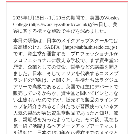
2025年1月15日～1月29日の期間で、英国のWorsley
College (https://worsley.salfordcc.ac.uk)が来日し、美
容に関する様々な施設で学びを深めました。
本日の研修は、日本のメイクアップスクールでは
最高峰の1つ、SABFA（https://sabfa.shiseido.co.jp/）
です。資生堂が運営する、プロフェッショナルが
プロフェショナルに教える学校で、まず資生堂の
歴史、企業としての使命、哲学などの講義を聞き
ました。日本、そしてアジアを代表するコスメブ
ランドの印象は、と聞くと、生徒たちはラグジュ
アリーで高級であると。英国では主にデパートで
販売しているからか、資生堂と聞いてピンとこな
い生徒もいたのですが、販売する製品のラインア
ップを紹介されると自分たちが普段使っている大
人気の製品が実は資生堂製品であったと知り、驚
き、親近感を持ったようでした。その後、現在も
第一線で活躍するヘアメークアップアーティスト
を講師に、日本の1920年から現在までのメイクと