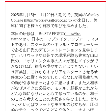
2025年1月15日～1月29日の期間で、英国のWorsley
College (https://worsley.salfordcc.ac.uk)が来日し、美
容に関する様々な施設で学びを深めました。
本日の研修は、Be-STAFF東京(
https://be-
staff.co.jp
)。日本のトップメイクアップアーティス
トであり、スクールのゼネラル・プロデューサー
である山口氏のデモンストレーションを見学しま
す。ハリウッドや欧州での現場経験も豊富な山口
氏の、「オリエンタル系の人々が望むメイクがで
きなければ、顧客を増やすことはできない」とい
う言葉は、これからキャリアをスタートさせる研
修生の心に響くものでした。心なしか研修生たち
の顔が引き締まったように思います。また人相学
がなぜメイクに必要か、モデル、顧客がこれから
どんな顔になりたいと心で願っているのか、相手
のことを考えることの大切さを学びました。どち
らかといえばフラットなモデルの顔立ちが、圧倒
的なテクニックでどんどん立体的に、大人っぽ