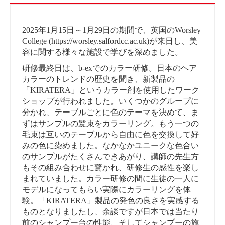
2025年1月15日～1月29日の期間で、英国のWorsley
College (https://worsley.salfordcc.ac.uk)が来日し、美
容に関する様々な施設で学びを深めました。
研修最終日は、b-exでのカラー研修。日本のヘア
カラーのトレンドの歴史を聞き、新製品の
「KIRATERA」というカラー剤を使用したワーク
ショップが行われました。いくつかのグループに
分かれ、テーブルごとに色のテーマを決めて、ま
ずはサンプルの髪束をカラーリング。もう一つの
毛束は互いのテーブルから自由に色を交換して好
みの色に染めました。なかなかユニークな色合い
のサンプルがたくさんできあがり、講師の先生方
もその組み合わせに驚かれ、研修生の感性を楽し
まれていました。カラー研修の間に生徒の一人に
モデルになってもらい実際にカラーリングを体
験。「KIRATERA」製品の発色の良さを実感する
ものとなりましたし、余談ですが日本では当たり
前のシャンプー台の性能、そしてシャンプーの施