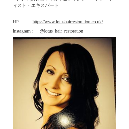
ィスト・エキスパート
HP：
https://www.lotushairrestoration.co.uk/
Instagram：
@lotus_hair_restoration