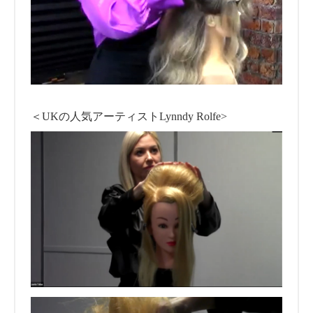
＜UKの人気アーティストLynndy Rolfe>